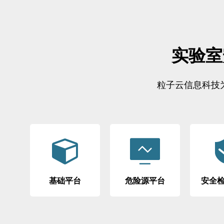
实验室
粒
子
云
信
息
科
技
组织、楼宇、房
化学品、气
间、实验室等基础
种设备、安
数据的管理平台
物资的管
基础平台
危险源平台
安全